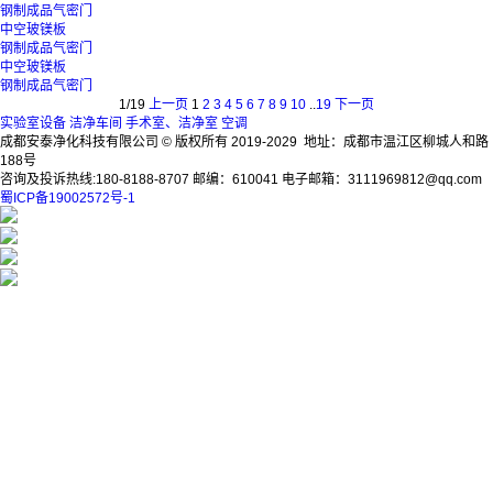
钢制成品气密门
中空玻镁板
钢制成品气密门
中空玻镁板
钢制成品气密门
1/19
上一页
1
2
3
4
5
6
7
8
9
10
..
19
下一页
实验室设备
洁净车间
手术室、洁净室
空调
成都安泰净化科技有限公司 © 版权所有 2019-2029 地址：成都市温江区柳城人和路
188号
咨询及投诉热线:180-8188-8707 邮编：610041 电子邮箱：3111969812@qq.com
蜀ICP备19002572号-1