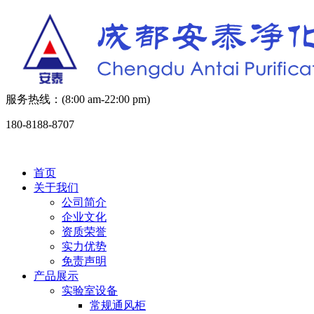
服务热线：(8:00 am-22:00 pm)
180-8188-8707
首页
关于我们
公司简介
企业文化
资质荣誉
实力优势
免责声明
产品展示
实验室设备
常规通风柜