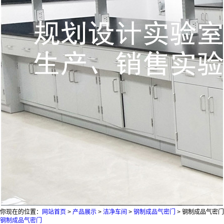
你现在的位置：
网站首页
>
产品展示
>
洁净车间
>
钢制成品气密门
>
钢制成品气密门
钢制成品气密门